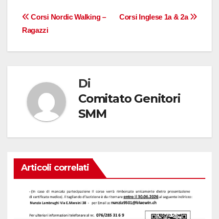
Navigazione
Corsi Nordic Walking –
Corsi Inglese 1a & 2a
Ragazzi
articoli
Di
Comitato Genitori
SMM
Articoli correlati