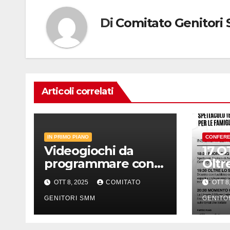
Di
Comitato Genitori
Articoli correlati
IN PRIMO PIANO
CONFER
Videogiochi da
17 O
programmare con
Oltr
Scratch
OTT 8, 2025
COMITATO
OTT 8
GENITORI SMM
GENITO