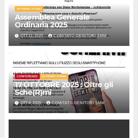
IN PRIMO PIANO
Assemblea Generale
Ordinaria 2025
OTT 11, 2025
COMITATO GENITORI SMM
CONFERENZE
IN PRIMO PIANO
17 OTTOBRE 2025 : Oltre gli
Sche(R)mi
OTT 8, 2025
COMITATO GENITORI SMM