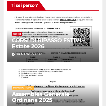
Ti sei perso ?
CORSI
CORSI DI RIPASSO ESTIVI –
Estate 2026
30 MAGGIO 2026
IN PRIMO PIANO
Assemblea Generale
Ordinaria 2025