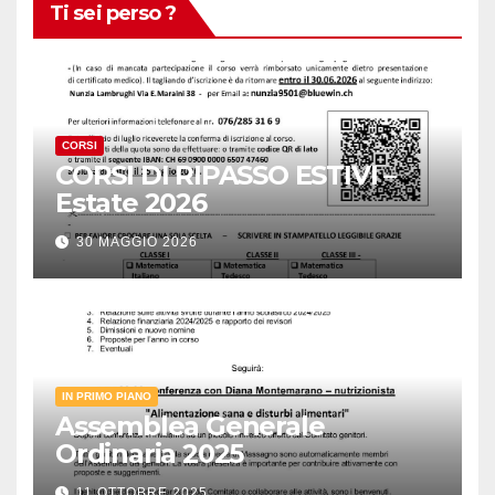
Ti sei perso ?
CORSI
CORSI DI RIPASSO ESTIVI –
Estate 2026
30 MAGGIO 2026
IN PRIMO PIANO
Assemblea Generale
Ordinaria 2025
11 OTTOBRE 2025