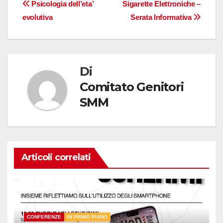
Navigazione
Psicologia dell’eta’
Sigarette Elettroniche –
evolutiva
Serata Informativa
articoli
Di
Comitato Genitori
SMM
Articoli correlati
CONFERENZE
IN PRIMO PIANO