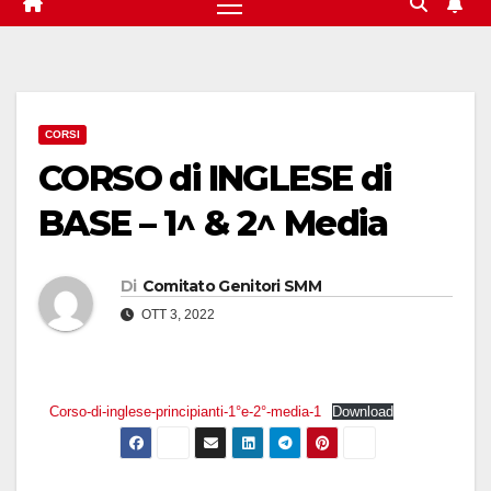
CORSI
CORSO di INGLESE di
BASE – 1^ & 2^ Media
Di
Comitato Genitori SMM
OTT 3, 2022
Corso-di-inglese-principianti-1°e-2°-media-1
Download