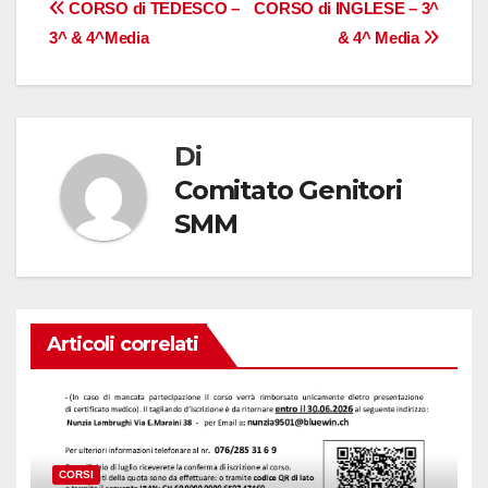
Navigazione
CORSO di TEDESCO –
CORSO di INGLESE – 3^
3^ & 4^Media
& 4^ Media
articoli
Di
Comitato Genitori
SMM
Articoli correlati
CORSI