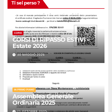
Ti sei perso ?
CORSI
CORSI DI RIPASSO ESTIVI –
Estate 2026
30 MAGGIO 2026
IN PRIMO PIANO
Assemblea Generale
Ordinaria 2025
11 OTTOBRE 2025